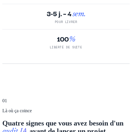
3-5 j. – 4
sem.
POUR LIVRER
100
%
LIBERTÉ DE SUITE
01
Là où ça coince
Quatre signes que vous avez besoin d'un
avant de lancer un projet
audit IA