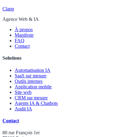
Clapp
Agence Web & IA
À propos
Manifeste
FAQ
Contact
Solutions
Automatisation IA
SaaS sur mesure
Outils internes
Application mobile
Site web
CRM sur mesure
Agents IA & Chatbots
Audit IA
Contact
80 rue François 1er